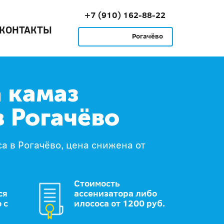
+7 (910) 162-88-22
КОНТАКТЫ
Рогачёво
 камаз
в Рогачёво
са в Рогачёво, цена снижена от
Стоимость
ся
ассенизатора либо
 с
илососа от 1200 руб.