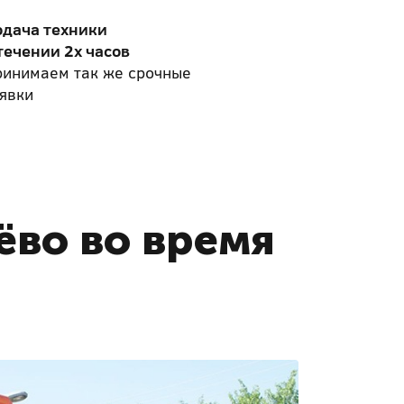
одача техники
течении 2х часов
ринимаем так же срочные
явки
ёво во время