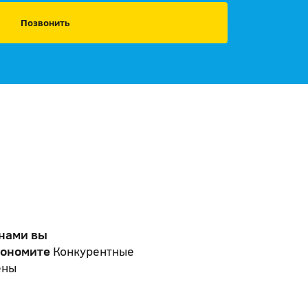
Позвонить
 нами вы
кономите
Конкурентные
ены