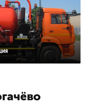
ЦИЯ
огачёво