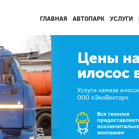
ГЛАВНАЯ
АВТОПАРК
УСЛУГИ
Цены на
илосос 
Услуги камаза илосо
ООО «ЭкоВектор»
Вся техника
предоставляет
исключительно
экипажем