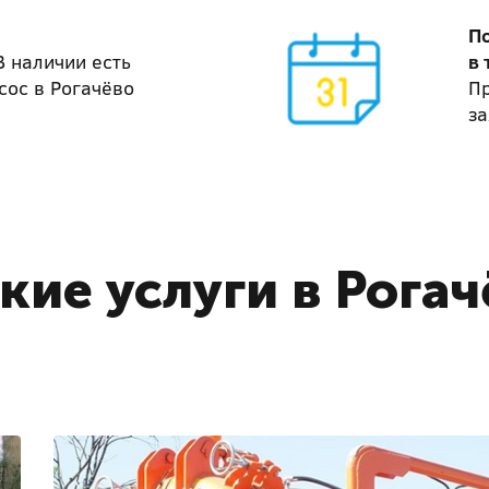
П
В наличии есть
в 
сос в Рогачёво
П
за
кие услуги в Рогач