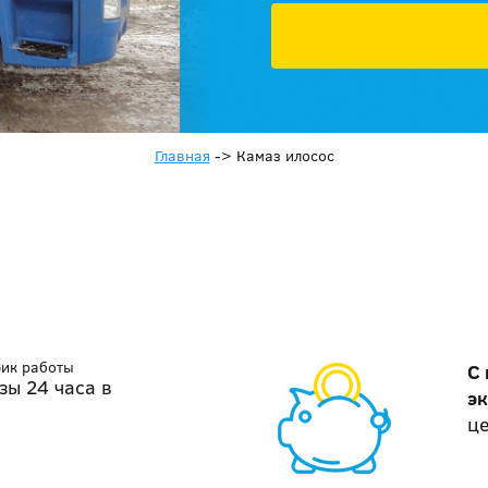
Главная
->
Камаз илосос
фик работы
С
зы 24 часа в
э
ц