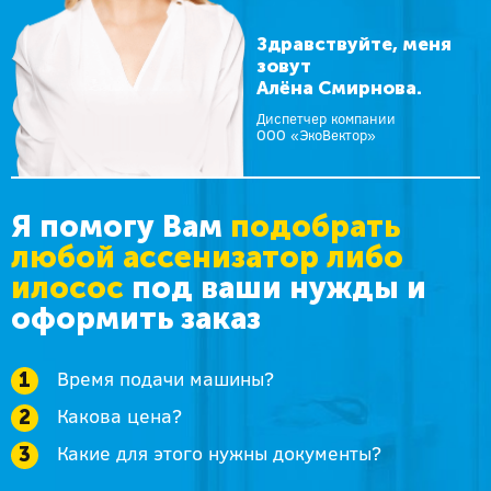
Здравствуйте, меня
зовут
Алёна Смирнова.
Диспетчер компании
ООО «ЭкоВектор»
Я помогу Вам
подобрать
любой ассенизатор либо
илосос
под ваши нужды и
оформить заказ
Время подачи машины?
Какова цена?
Какие для этого нужны документы?