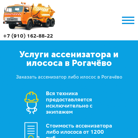
+7 (910) 162-88-22
Услуги ассенизатора и
илососа в Рогачёво
Заказать ассенизатор либо илосос в Рогачёво
Вся техника
предоставляется
исключительно с
экипажем
Стоимость ассенизатора
либо илососа от 1200
руб.