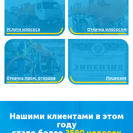
Услуги илососа
Откачка илососом
Откачка пром. отходов
Лицензия
Нашими клиентами в этом
году
стало более
2590 человек