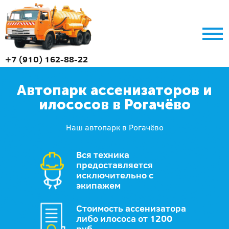
+7 (910) 162-88-22
Автопарк ассенизаторов и
илососов в Рогачёво
Наш автопарк в Рогачёво
Вся техника
предоставляется
исключительно с
экипажем
Стоимость ассенизатора
либо илососа от 1200
руб.